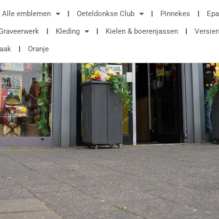
Alle emblemen
Oeteldonkse Club
Pinnekes
Epa
Graveerwerk
Kleding
Kielen & boerenjassen
Versier
raak
Oranje