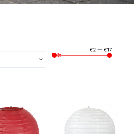
€
2
—
€
17
Prijs