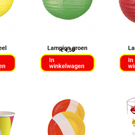
La
eel
Lampion groen
€
4,50
In
In
wi
en
winkelwagen