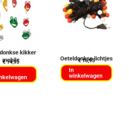
donkse kikker
Oeteldonkse lichtjes
mobile
€
16,95
€
14,95
In
winkelwagen
nkelwagen