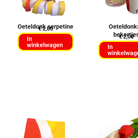
Oeteldonk serpetine
Oeteldonk
€
2,00
bekertje
€
2,00
In
winkelwagen
In
winkelwag