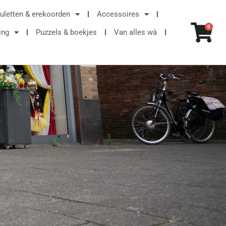
uletten & erekoorden
Accessoires
Win
0
ing
Puzzels & boekjes
Van alles wà