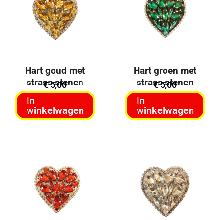
Hart goud met
Hart groen met
strass stenen
strass stenen
€
5,00
€
5,00
In
In
winkelwagen
winkelwagen