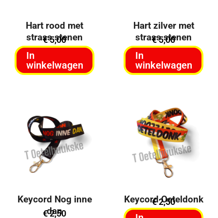
Hart rood met
Hart zilver met
strass stenen
strass stenen
€
5,00
€
5,00
In
In
winkelwagen
winkelwagen
Keycord Nog inne
Keycord Oeteldonk
€
2,50
dan
€
2,50
In