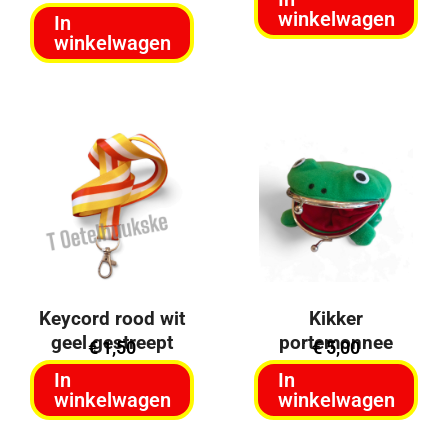
winkelwagen
In
winkelwagen
Keycord rood wit
Kikker
geel gestreept
portemonnee
€
1,50
€
5,00
In
In
winkelwagen
winkelwagen