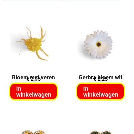
Bloem met veren
Gerbra bloem wit
€
2,95
€
2,25
In
In
winkelwagen
winkelwagen