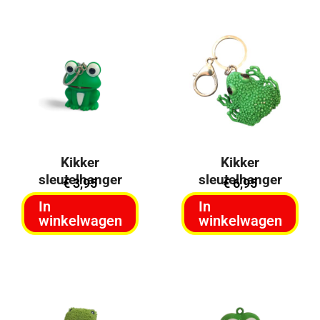
Kikker
Kikker
sleutelhanger
sleutelhanger
€
3,95
€
6,95
In
In
winkelwagen
winkelwagen