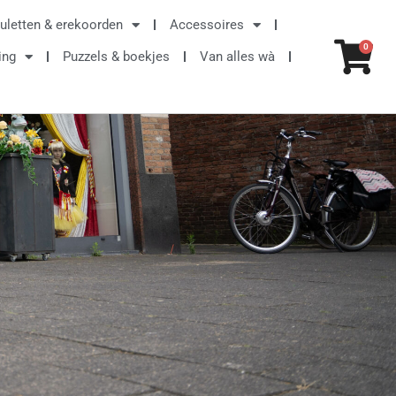
uletten & erekoorden
Accessoires
Win
0
ing
Puzzels & boekjes
Van alles wà