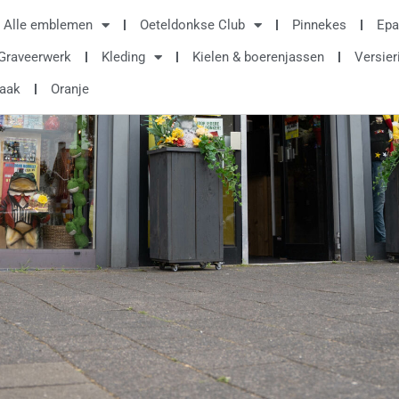
Alle emblemen
Oeteldonkse Club
Pinnekes
Epa
Graveerwerk
Kleding
Kielen & boerenjassen
Versier
raak
Oranje