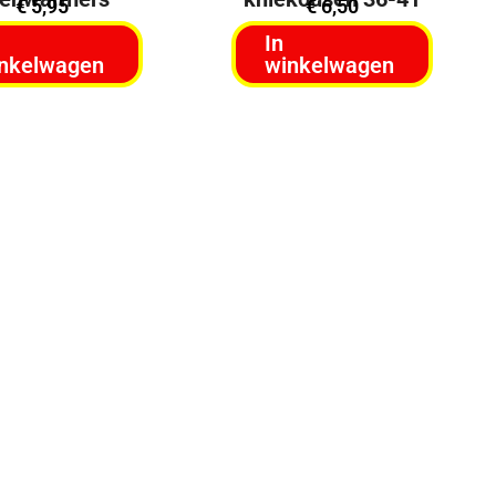
€
5,95
€
6,50
In
nkelwagen
winkelwagen