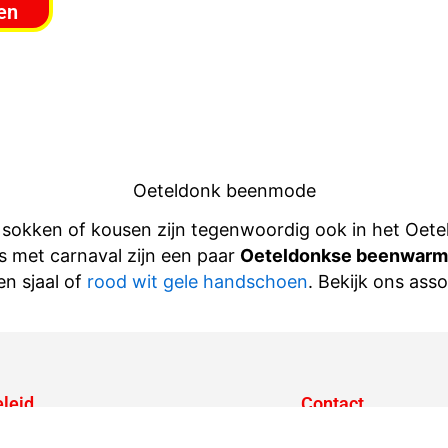
en
Oeteldonk beenmode
kken of kousen zijn tegenwoordig ook in het Oeteld
s met carnaval zijn een paar
Oeteldonkse beenwarm
n sjaal of
rood wit gele handschoen
. Bekijk ons ass
leid
Contact
d
Monseigneur Diepens