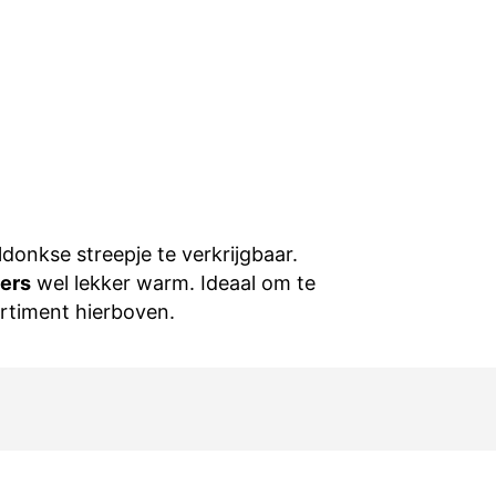
onkse streepje te verkrijgbaar.
ers
wel lekker warm. Ideaal om te
ortiment hierboven.
traat 43 - 5212 BV - ‘s-Hertogenbosch