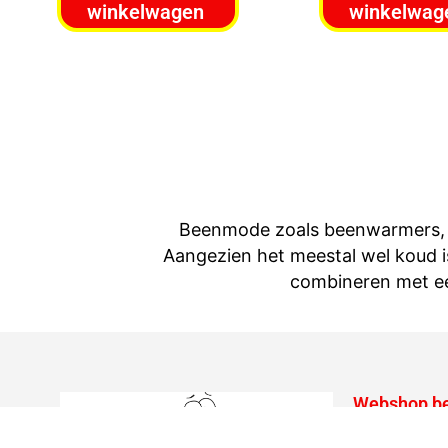
winkelwagen
winkelwag
Beenmode zoals beenwarmers, so
Aangezien het meestal wel koud i
combineren met ee
Webshop be
Privacy belei