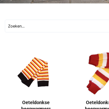
Oeteldonkse
Oeteldonk
beenwarmers
beenwarm