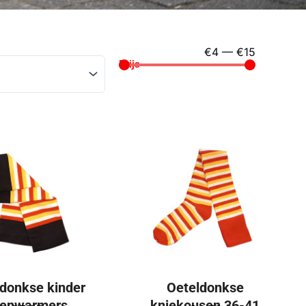
€
4
—
€
15
Prijs
donkse kinder
Oeteldonkse
enwarmers
kniekousen 36-41