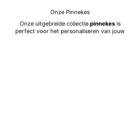
Onze Pinnekes
Onze uitgebreide collectie
pinnekes
is
perfect voor het personaliseren van jouw
Oeteldonkse outfit! Naast onze
prachtige
Oeteldonk emblemen
kun je je jasje, revers
of boerenpet stijlvol versieren met deze
unieke speldjes. het is een geweldige manier
om je carnavalslook een persoonlijke tint te
geven. Van kleurrijke ontwerpen tot
specifieke thema’s, ze zijn ideaal
voor iedere
carnavalsvierder
. Maak je outfit compleet en
laat je creativiteit de vrije loop. Deze
Oeteldonkse speldjes zijn verkrijgbaar in
onze carnavalswinkel. Want bij ‘T
Oetelhuukske, de carnavalswinkel in Den
Bosch ben je verzekerd van kwaliteit en een
ruime keuze, zodat je met trots kunt