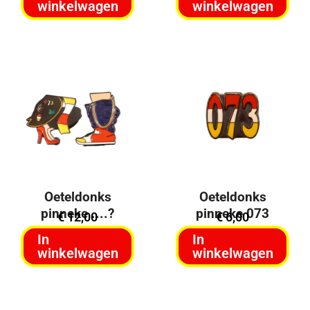
winkelwagen
winkelwagen
Oeteldonks
Oeteldonks
pinneke ....?
pinneke 073
€
12,00
€
6,00
In
In
winkelwagen
winkelwagen