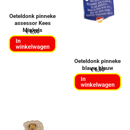
Oeteldonk pinneke
assessor Kees
Minkels
€
6,00
In
winkelwagen
Oeteldonk pinneke
blauw blauw
€
6,00
In
winkelwagen
Uitverkocht