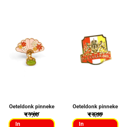
Uitverkocht
Uitverkocht
Oeteldonk pinneke
Oeteldonk pinneke
waaier
wapen
€
7,00
€
6,00
In
In