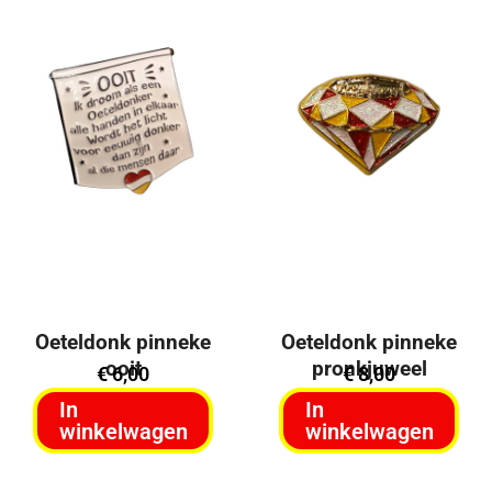
Oeteldonk pinneke
Oeteldonk pinneke
ooit
pronkjuweel
€
6,00
€
8,00
In
In
winkelwagen
winkelwagen