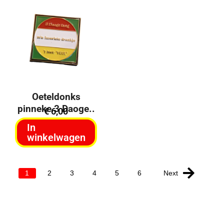
Oeteldonks
pinneke 3 Daoge..
€
6,00
In
winkelwagen
Next
1
2
3
4
5
6