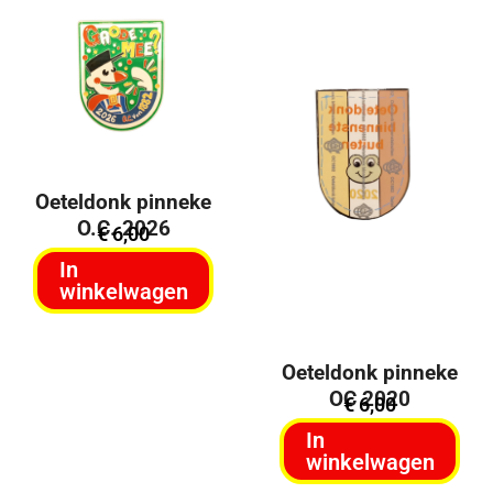
Oeteldonk pinneke
O.C. 2026
€
6,00
In
winkelwagen
Oeteldonk pinneke
OC 2020
€
6,00
In
winkelwagen