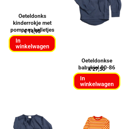
Oeteldonks
kinderrokje met
pompom balletjes
€
14,95
In
winkelwagen
Oeteldonkse
babykiel 80-86
€
27,50
In
winkelwagen