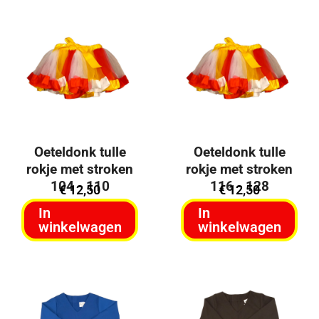
Oeteldonk tulle
Oeteldonk tulle
rokje met stroken
rokje met stroken
104 - 110
116 - 128
€
12,50
€
12,50
In
In
winkelwagen
winkelwagen