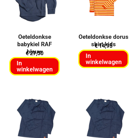
Oeteldonkse
Oeteldonkse dorus
babykiel RAF
shirt kids
€
14,95
blauw
€
27,50
In
winkelwagen
In
winkelwagen