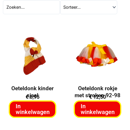
Oeteldonk kinder
Oeteldonk rokje
sjaal
met stroken 92-98
€
6,95
€
12,50
In
In
winkelwagen
winkelwagen