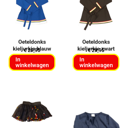
Oeteldonks
Oeteldonks
kieljurkje blauw
kieljurkje zwart
€
29,95
€
29,95
In
In
winkelwagen
winkelwagen
Uitverkocht