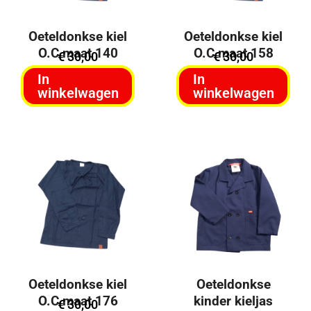
Oeteldonkse kiel
Oeteldonkse kiel
O.C maat 140
O.C maat 158
€
30,00
€
30,00
In
In
winkelwagen
winkelwagen
Oeteldonkse kiel
Oeteldonkse
O.C maat 176
kinder kieljas
€
30,00