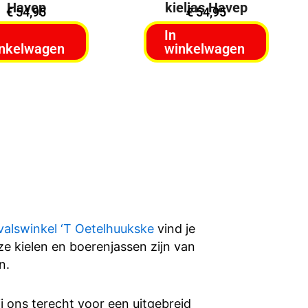
Havep
kieljas Havep
€
54,95
€
54,95
In
nkelwagen
winkelwagen
valswinkel ‘T Oetelhuukske
vind je
ze kielen en boerenjassen zijn van
n.
j ons terecht voor een uitgebreid