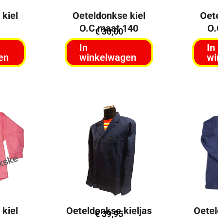
kiel
Oeteldonkse kiel
Oet
O.C maat 140
O.
€
30,00
In
In
en
winkelwagen
wi
kiel
Oeteldonkse kieljas
Oetel
€
39,95