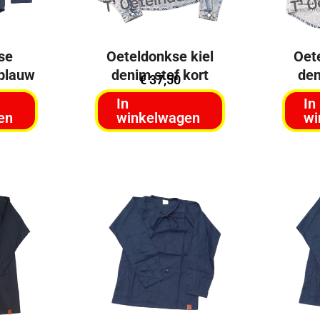
se
Oeteldonkse kiel
Oet
 blauw
denim stof kort
den
€
37,50
In
In
en
winkelwagen
wi