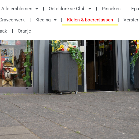
Alle emblemen
Oeteldonkse Club
Pinnekes
Epa
Graveerwerk
Kleding
Kielen & boerenjassen
Versier
raak
Oranje