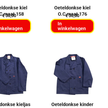
eldonkse kiel
Oeteldonkse kiel
C maat 158
O.C maat 176
€
30,00
€
30,00
In
nkelwagen
winkelwagen
donkse kieljas
Oeteldonkse kinder