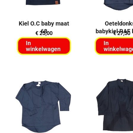
Kiel O.C baby maat
Oeteldonk
68
babykiel RAF
€
25,00
€
27,50
In
In
winkelwagen
winkelwag