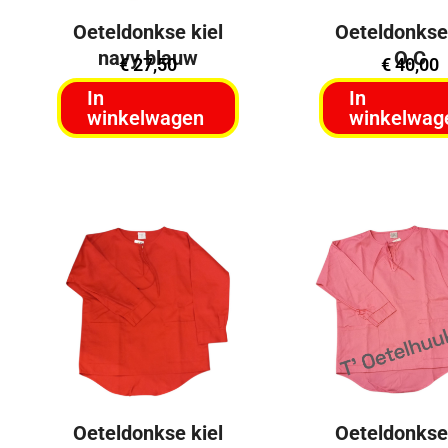
Oeteldonkse kiel
Oeteldonkse 
navy blauw
O.C
€
27,50
€
40,00
In
In
winkelwagen
winkelwag
Oeteldonkse kiel
Oeteldonkse 