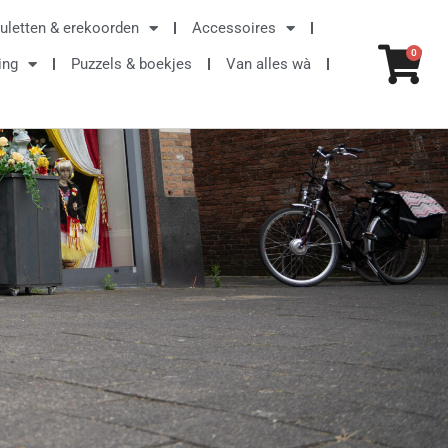
uletten & erekoorden
Accessoires
Win
0
ing
Puzzels & boekjes
Van alles wà