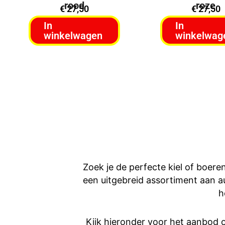
rood
roze
€
27,50
€
27,50
In
In
winkelwagen
winkelwag
Zoek je de perfecte kiel of boere
een uitgebreid assortiment aan 
h
Kijk hieronder voor het aanbod o