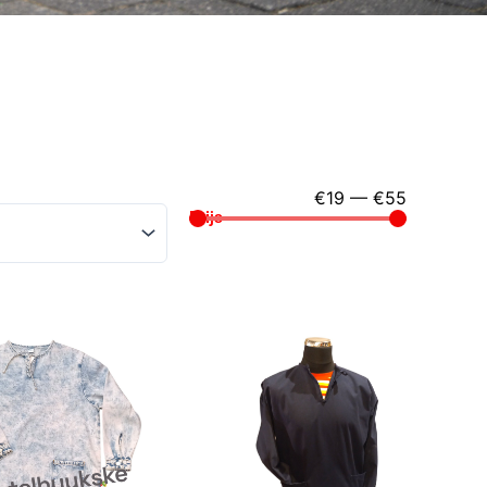
€
19
—
€
55
Prijs