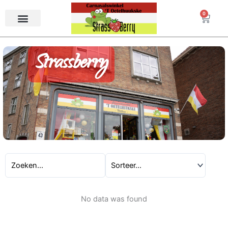
Ga
0
Winke
naar
de
inhoud
Strassberry
No data was found