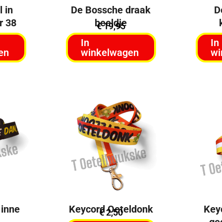
 in
De Bossche draak
D
r 38
beeldje
€
19,95
In
In
en
winkelwagen
wi
 inne
Keycord Oeteldonk
Key
€
2,50
ge