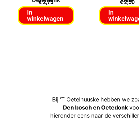
€
2,75
€
2,50
In
In
winkelwagen
winkelwag
Bij ‘T Oetelhuuske hebben we zoa
Den bosch en Oetedonk
voor
hieronder eens naar de verschille