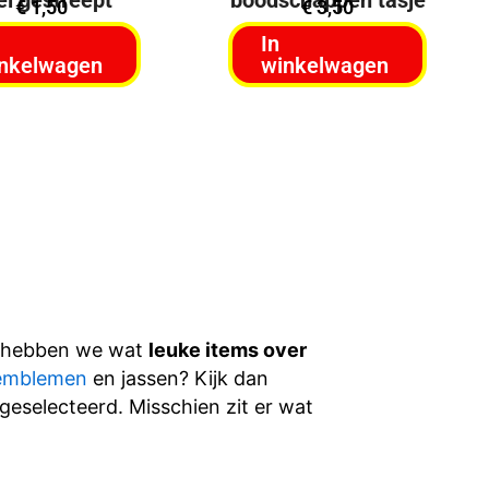
€
1,50
€
3,50
In
nkelwagen
winkelwagen
in hebben we wat
leuke items over
emblemen
en jassen? Kijk dan
geselecteerd. Misschien zit er wat