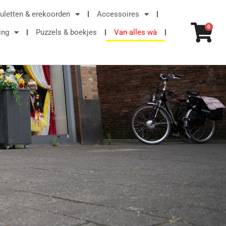
uletten & erekoorden
Accessoires
Win
0
ing
Puzzels & boekjes
Van alles wà