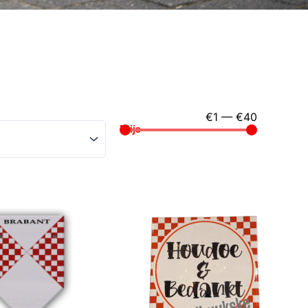
€
1
—
€
40
Prijs