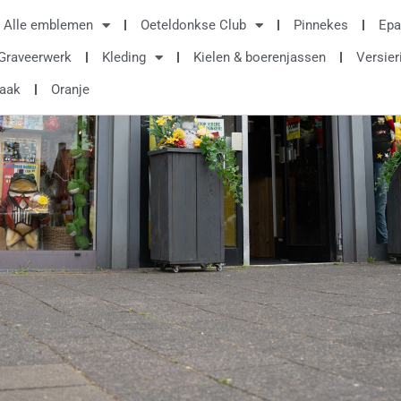
Alle emblemen
Oeteldonkse Club
Pinnekes
Epa
Graveerwerk
Kleding
Kielen & boerenjassen
Versier
raak
Oranje