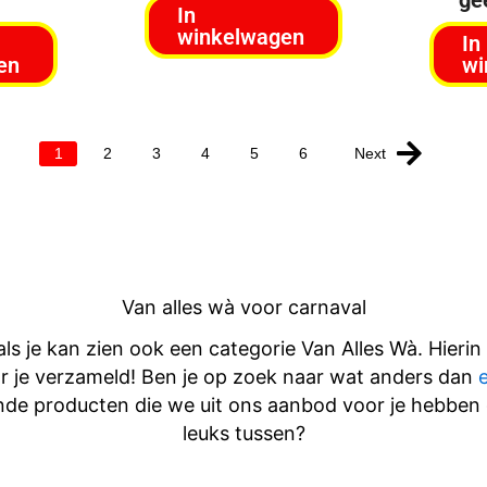
In
winkelwagen
In
en
wi
Next
1
2
3
4
5
6
Van alles wà voor carnaval
ls je kan zien ook een categorie Van Alles Wà. Hier
 je verzameld! Ben je op zoek naar wat anders dan
nde producten die we uit ons aanbod voor je hebben 
leuks tussen?