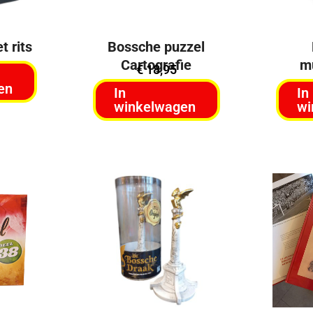
 rits
Bossche puzzel
Cartografie
m
€
18,95
en
In
In
winkelwagen
wi