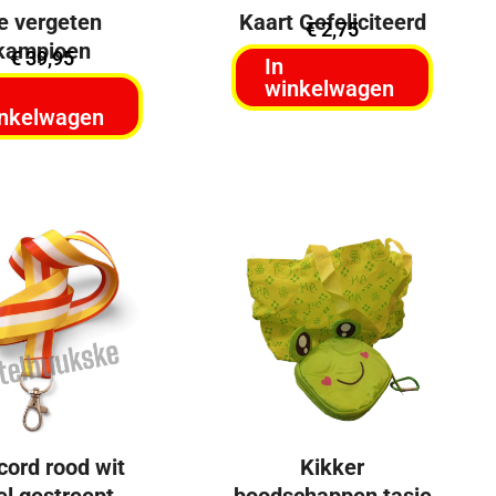
e vergeten
Kaart Gefeliciteerd
€
2,75
kampioen
€
39,95
In
winkelwagen
nkelwagen
cord rood wit
Kikker
el gestreept
boodschappen tasje