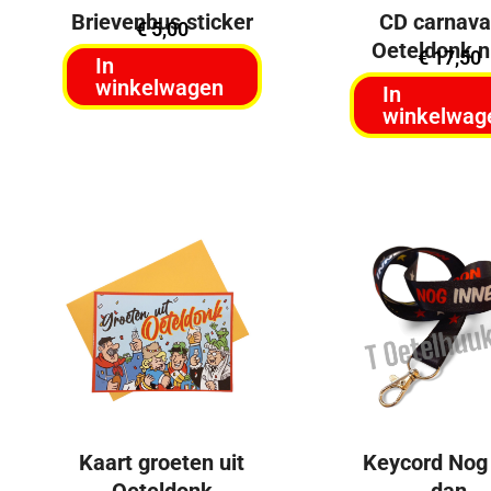
Brievenbus sticker
CD carnaval
€
5,00
Oeteldonk n
€
17,50
In
winkelwagen
In
winkelwag
Kaart groeten uit
Keycord Nog
Oeteldonk
dan