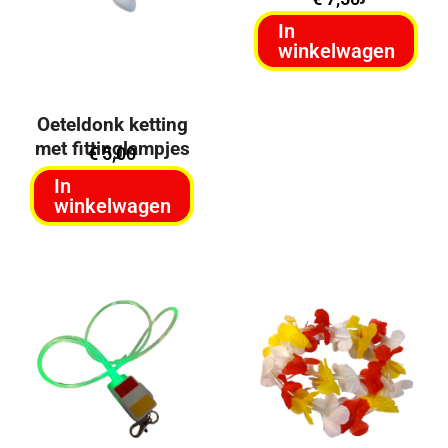
In
winkelwagen
Oeteldonk ketting
met fittinglampjes
€
5,00
In
winkelwagen