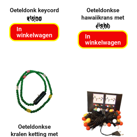
Oeteldonk keycord
Oeteldonkse
string
hawaiikrans met
€
5,00
licht
€
3,00
In
winkelwagen
In
winkelwagen
Uitverkocht
Oeteldonkse
kralen ketting met