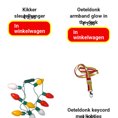
Kikker
Oeteldonk
sleutelhanger
armband glow in
€
3,95
the dark
€
1,50
In
winkelwagen
In
winkelwagen
Uitverkocht
Oeteldonk keycord
met lichtjes
€
7,50