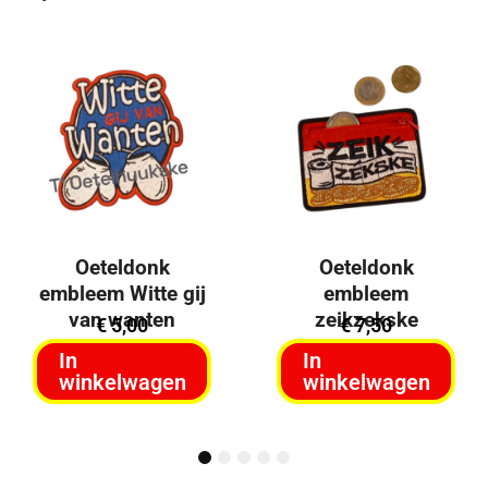
Oeteldonk
Oeteldonk
embleem Witte gij
embleem
van wanten
zeikzekske
€
5,00
€
7,50
In
In
winkelwagen
winkelwagen
1
2
3
4
5