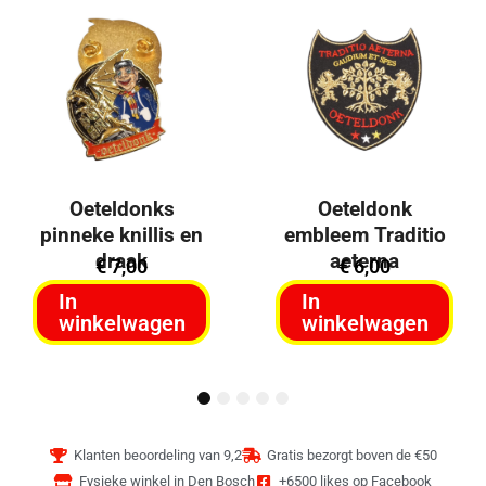
Koop nu!
Koop nu!
Koop nu!
Oeteldonks
Oeteldonk
pinneke knillis en
embleem Traditio
draak
aeterna
€
7,00
€
6,00
In
In
winkelwagen
winkelwagen
1
2
3
4
5
Klanten beoordeling van 9,2
Gratis bezorgt boven de €50
Fysieke winkel in Den Bosch
+6500 likes op Facebook