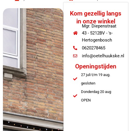
Kom gezellig langs
in onze winkel
Mgr. Diepenstraat
43 - 5212BV - 's-
Hertogenbosch
0620278465
info@oetelhuukske.nl
Openingstijden
27 juli t/m 19 aug.
gesloten
Donderdag 20 aug
OPEN