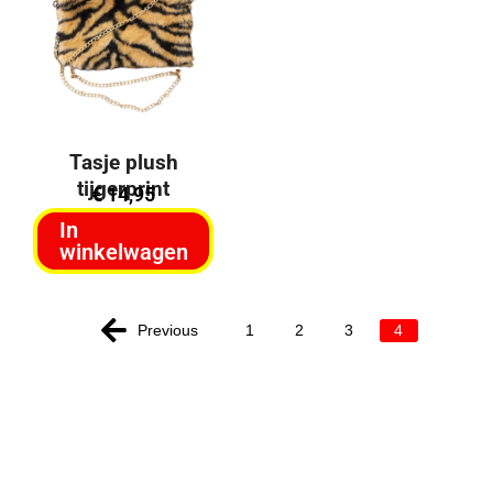
Tasje plush
tijgerprint
€
14,95
In
winkelwagen
Previous
1
2
3
4