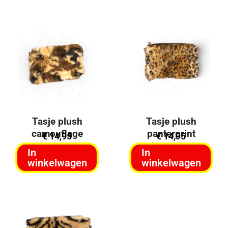
Tasje plush
Tasje plush
camouflage
panterprint
€
14,95
€
14,95
In
In
winkelwagen
winkelwagen