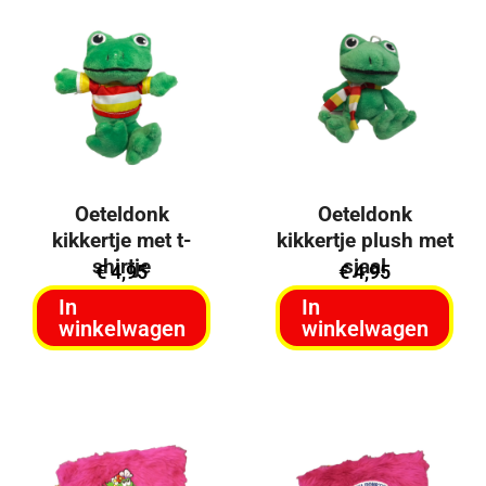
Oeteldonk
Oeteldonk
kikkertje met t-
kikkertje plush met
shirtje
sjaal
€
4,95
€
4,95
In
In
winkelwagen
winkelwagen