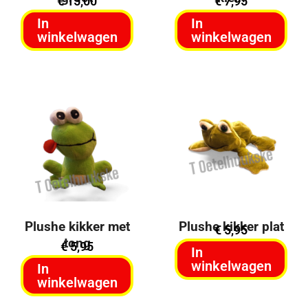
€
15,00
€
7,95
In
In
winkelwagen
winkelwagen
Plushe kikker met
Plushe kikker plat
€
5,95
tong
€
5,95
In
winkelwagen
In
winkelwagen