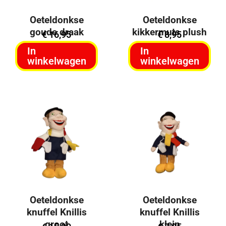
Oeteldonkse
Oeteldonkse
goude draak
kikkermuts plush
€
16,95
€
8,95
In
In
winkelwagen
winkelwagen
Oeteldonkse
Oeteldonkse
knuffel Knillis
knuffel Knillis
groot
klein